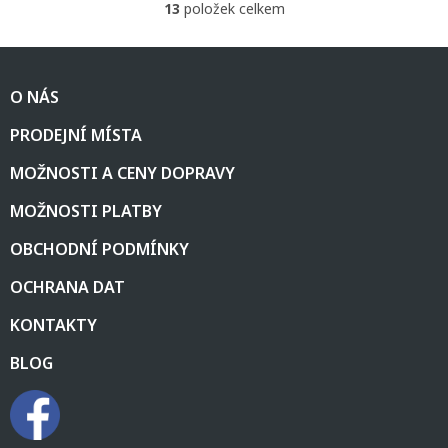
13
položek celkem
O
v
l
Z
á
á
d
O NÁS
p
a
a
c
PRODEJNÍ MÍSTA
t
í
í
p
MOŽNOSTI A CENY DOPRAVY
r
v
MOŽNOSTI PLATBY
k
y
OBCHODNÍ PODMÍNKY
v
ý
OCHRANA DAT
p
i
KONTAKTY
s
u
BLOG