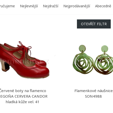
ručujeme
Nejlevnější
Nejdražší
Nejprodávanější
Abecedně
OTEVŘÍT FILTR
Červené boty na flamenco
Flamenkové náušnice
BEGOÑA CERVERA CANDOR
SON4988
hladká kůže vel. 41