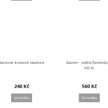
Barevné kruhové náušnice
Bastón - světlá flamenk
hůl XL
240 Kč
560 Kč
Do košíku
Do košíku