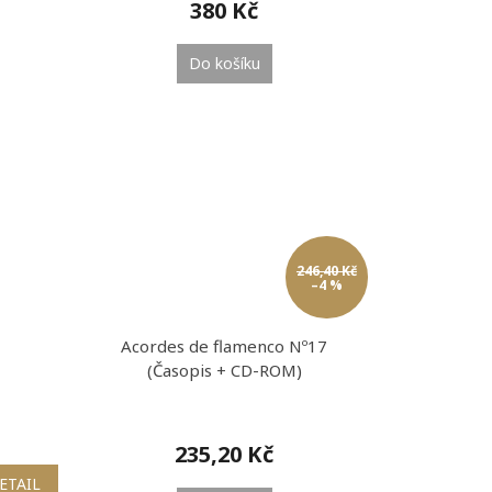
380 Kč
Do košíku
246,40 Kč
–4 %
Acordes de flamenco Nº17
(Časopis + CD-ROM)
235,20 Kč
ETAIL