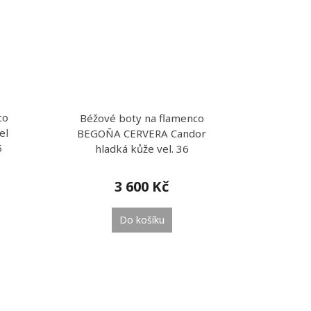
co
Béžové boty na flamenco
el
BEGOÑA CERVERA Candor
5
hladká kůže vel. 36
3 600 Kč
Do košíku