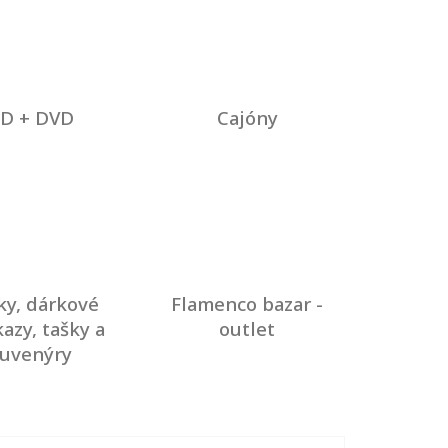
D + DVD
Cajóny
ky, dárkové
Flamenco bazar -
azy, tašky a
outlet
suvenýry