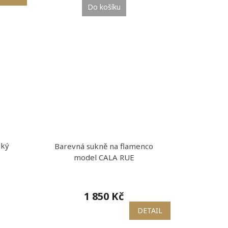
Do košíku
dký
Barevná sukně na flamenco
model CALA RUE
1 850 Kč
DETAIL