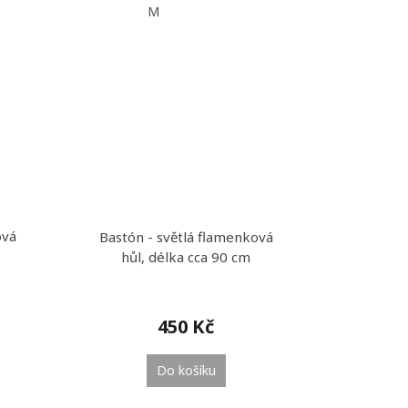
M
ová
Bastón - světlá flamenková
hůl, délka cca 90 cm
450 Kč
Do košíku