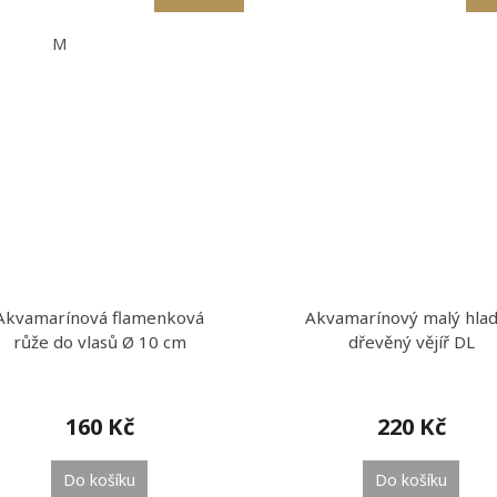
M
Akvamarínová flamenková
Akvamarínový malý hla
růže do vlasů Ø 10 cm
dřevěný vějíř DL
160 Kč
220 Kč
Do košíku
Do košíku