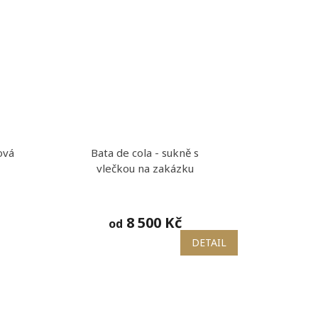
ová
Bata de cola - sukně s
vlečkou na zakázku
8 500 Kč
od
DETAIL