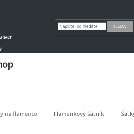
HLEDAT
y
hop
y na flamenco
Flamenkový šatník
Šátk