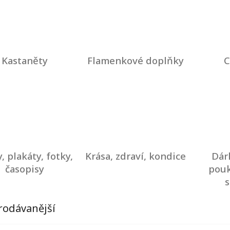
Kastaněty
Flamenkové doplňky
C
, plakáty, fotky,
Krása, zdraví, kondice
Dár
časopisy
pouk
rodávanější