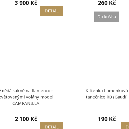
3 900 Kč
260 Kč
DETAIL
Do košíku
Hnědá sukně na flamenco s
Klíčenka flamenková
květovanými volány model
tanečnice RB (Gaudí)
CAMPANILLA
2 100 Kč
190 Kč
DETAIL
D