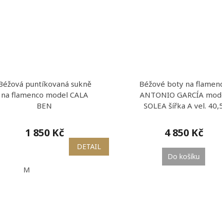
Béžová puntíkovaná sukně
Béžové boty na flamen
na flamenco model CALA
ANTONIO GARCÍA mod
BEN
SOLEA šířka A vel. 40,
1 850 Kč
4 850 Kč
DETAIL
Do košíku
M