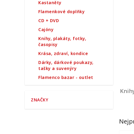
e
Kastaněty
l
Flamenkové doplňky
CD + DVD
Cajóny
Knihy, plakáty, fotky,
časopisy
Krása, zdraví, kondice
Dárky, dárkové poukazy,
tašky a suvenýry
Flamenco bazar - outlet
Knihy
ZNAČKY
Nejp
Ř