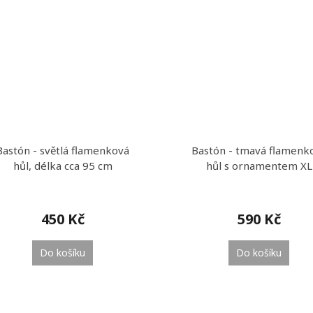
Bastón - světlá flamenková
Bastón - tmavá flamenk
hůl, délka cca 95 cm
hůl s ornamentem XL
450 Kč
590 Kč
Do košíku
Do košíku