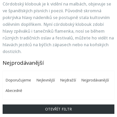
Córdobský klobouk je k vidění na malbách, objevuje se
ve španělských písních i poezii. Původně skromná
pokrývka hlavy nádeníků se postupně stala kultovním
oděvním doplňkem. Nyní córdobský klobouk zdobí
hlavy zpěváků i tanečníků flamenka, nosí se během
různých tradičních oslav a festivalů, můžete ho vidět na
hlavách jezdců na býčích zápasech nebo na koňských
dostizích.
Nejprodávanější
Ř
a
Doporučujeme
Nejlevnější
Nejdražší
Nejprodávanější
z
e
Abecedně
n
í
p
OTEVŘÍT FILTR
r