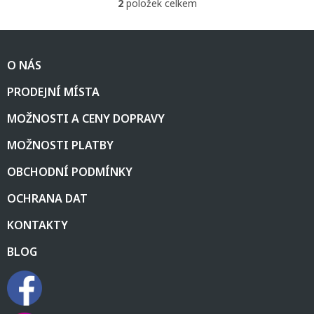
2
položek celkem
O
v
l
Z
á
á
d
O NÁS
p
a
a
c
PRODEJNÍ MÍSTA
t
í
í
p
MOŽNOSTI A CENY DOPRAVY
r
v
MOŽNOSTI PLATBY
k
y
OBCHODNÍ PODMÍNKY
v
ý
OCHRANA DAT
p
i
KONTAKTY
s
u
BLOG