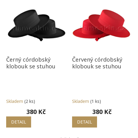
o
V
d
ý
u
p
k
i
t
s
ů
p
r
o
d
Černý córdobský
Červený córdobský
u
klobouk se stuhou
klobouk se stuhou
k
t
ů
Skladem
(2 ks)
Skladem
(1 ks)
380 Kč
380 Kč
DETAIL
DETAIL