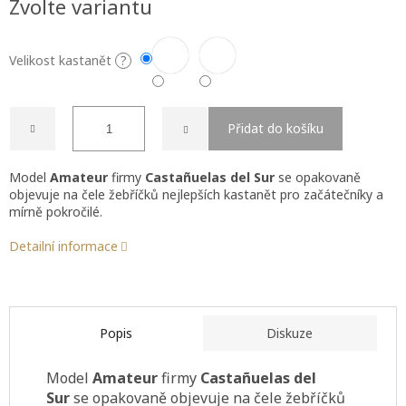
Zvolte variantu
cena:
Velikost kastanět
?
Přidat do košíku
Model
Amateur
firmy
Castañuelas del Sur
se opakovaně
objevuje na čele žebříčků nejlepších kastanět pro začátečníky a
mírně pokročilé.
Detailní informace
Popis
Diskuze
Model
Amateur
firmy
Castañuelas del
Sur
se opakovaně objevuje na čele žebříčků