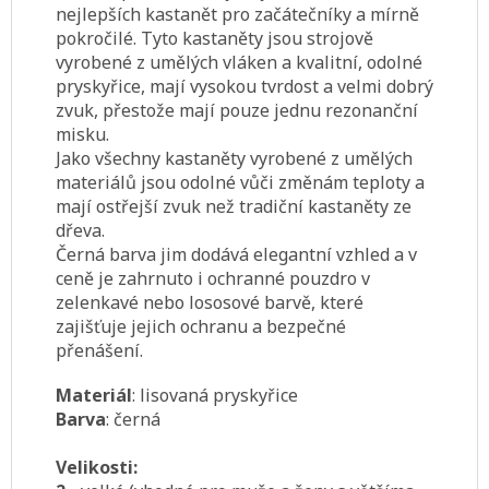
nejlepších kastanět pro začátečníky a mírně
pokročilé. Tyto kastaněty jsou strojově
vyrobené z umělých vláken a kvalitní, odolné
pryskyřice, mají vysokou tvrdost a velmi dobrý
zvuk, přestože mají pouze jednu rezonanční
misku.
Jako všechny k
astaněty vyrobené z umělých
materiálů jsou odolné vůči změnám teploty a
mají ostřejší zvuk než tradiční kastaněty ze
dřeva.
Černá barva jim dodává elegantní vzhled a v
ceně je zahrnuto i ochranné pouzdro v
zelenkavé nebo lososové barvě, které
zajišťuje jejich ochranu a bezpečné
přenášení.
Materiál
: lisovaná pryskyřice
Barva
: černá
Velikosti: