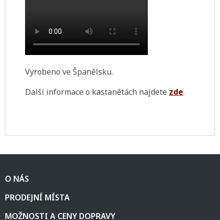
Vyrobeno ve Španělsku.
Další informace o kastanětách najdete
zde
.
Z
á
O NÁS
p
a
PRODEJNÍ MÍSTA
t
í
MOŽNOSTI A CENY DOPRAVY