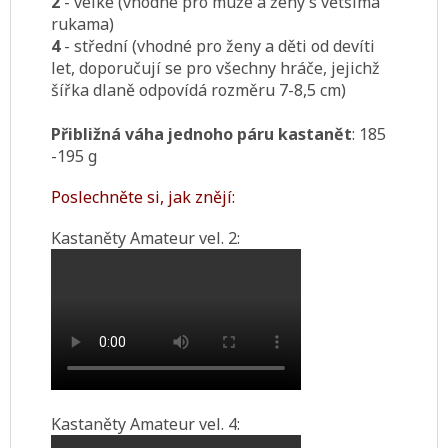
2
- velké (vhodné pro muže a ženy s většíma
rukama)
4
- střední (vhodné pro ženy a děti od devíti
let, doporučují se pro všechny hráče, jejichž
šířka dlaně odpovídá rozměru 7-8,5 cm)
Přibližná váha jednoho páru kastanět
: 185
-195 g
Poslechněte si, jak znějí:
Kastaněty Amateur vel. 2:
Kastaněty Amateur vel. 4: