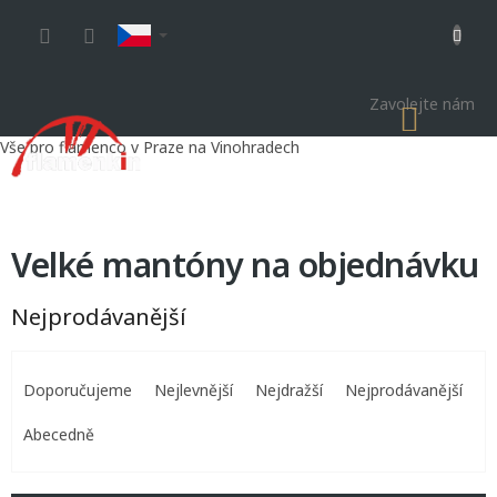
Přejít
na
obsah
Zavolejte nám
NÁKU
KOŠÍK
Vše pro flamenco v Praze na Vinohradech
Velké mantóny na objednávku
Nejprodávanější
Ř
a
Doporučujeme
Nejlevnější
Nejdražší
Nejprodávanější
z
e
Abecedně
n
í