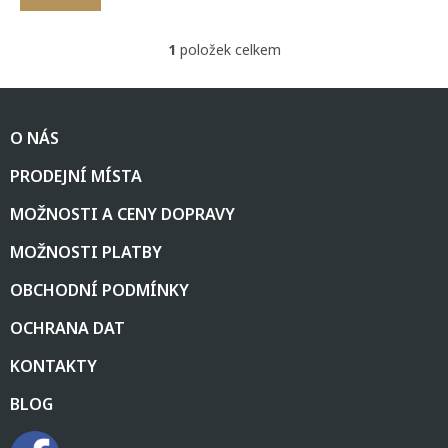
1
položek celkem
O
v
l
Z
á
á
d
O NÁS
p
a
a
c
PRODEJNÍ MÍSTA
t
í
í
p
MOŽNOSTI A CENY DOPRAVY
r
v
MOŽNOSTI PLATBY
k
y
OBCHODNÍ PODMÍNKY
v
ý
OCHRANA DAT
p
i
KONTAKTY
s
u
BLOG