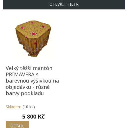
p
OTEVŘÍT FILTR
r
o
V
d
ý
u
p
k
i
t
s
ů
p
r
o
d
Velký těžší mantón
u
PRIMAVERA s
k
barevnou výšivkou na
t
objedávku - různé
ů
barvy podkladu
Skladem
(10 ks)
5 800 Kč
DETAIL