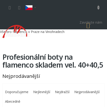
Přejít
na
obsah
Zavolejte nám
NÁKU
KOŠÍK
Vše pro flamenco v Praze na Vinohradech
Profesionální boty na
flamenco skladem vel. 40+40,5
Nejprodávanější
Ř
a
Doporučujeme
Nejlevnější
Nejdražší
Nejprodávanější
z
e
Abecedně
n