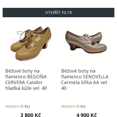
í
p
OTEVŘÍT FILTR
r
o
V
d
ý
u
p
k
i
t
s
ů
p
r
o
d
Béžové boty na
Béžové boty na
u
flamenco BEGOÑA
flamenco SENOVILLA
k
CERVERA Candor
Carmela šířka AA vel.
t
hladká kůže vel. 40
40
ů
Skladem
(1 ks)
Skladem
(1 ks)
3 800 Kč
4 900 Kč