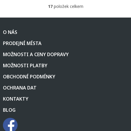
17
položek celkem
O
v
l
Z
á
á
d
O NÁS
p
a
a
c
PRODEJNÍ MÍSTA
t
í
í
p
MOŽNOSTI A CENY DOPRAVY
r
v
MOŽNOSTI PLATBY
k
y
OBCHODNÍ PODMÍNKY
v
ý
OCHRANA DAT
p
i
KONTAKTY
s
u
BLOG