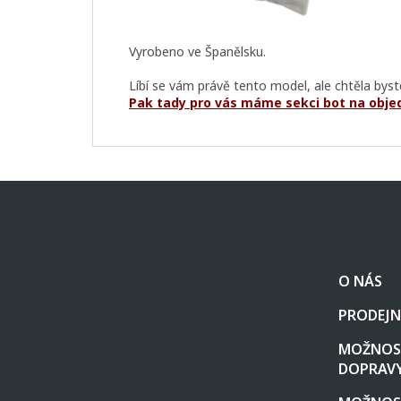
Vyrobeno ve Španělsku.
Líbí se vám právě tento model, ale chtěla bys
Pak tady pro vás máme sekci bot na obje
Z
á
p
a
t
O NÁS
í
PRODEJN
MOŽNOST
DOPRAV