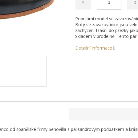
Populární model se zavazováním
Boty se zavazováním jsou velm
zachycení třásní do přezky jak
Skladem v prodejně. Tento pár 
Detailní informace
amenco od španělské firmy Senovilla s palisandrovým podpatkem a kr