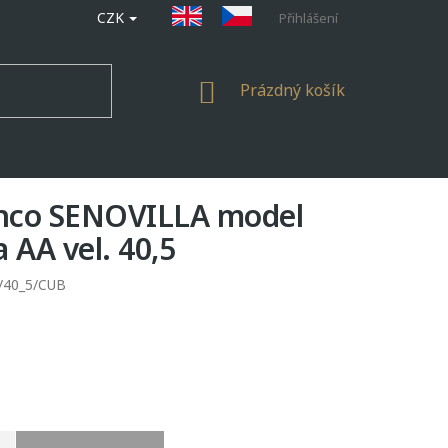
CZK
Přihlášení
NÁKUPNÍ
Prázdný košík
KOŠÍK
enco SENOVILLA model
 AA vel. 40,5
/40_5/CUB