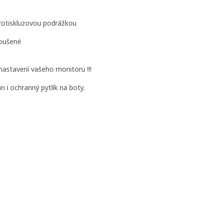
protiskluzovou podrážkou
roušené
 nastavení vašeho monitoru !!!
 i ochranný pytlík na boty.