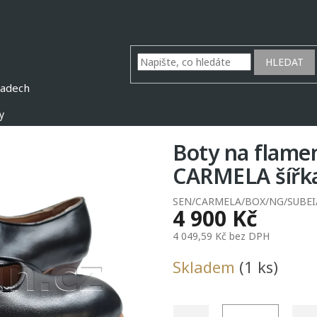
HLEDAT
y
Boty na flam
CARMELA šířka
SEN/CARMELA/BOX/NG/SUBEI
4 900 Kč
4 049,59 Kč bez DPH
Měrná
Skladem
(1 ks)
cena: