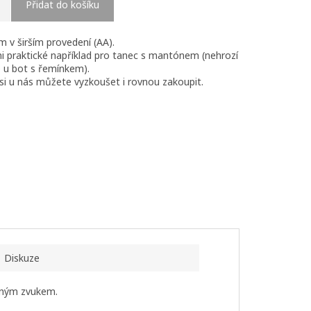
Přidat do košíku
 v širším provedení (AA).
i praktické například pro tanec s mantónem (nehrozí
o u bot s řemínkem).
si u nás můžete vyzkoušet i rovnou zakoupit.
Diskuze
ásným zvukem.