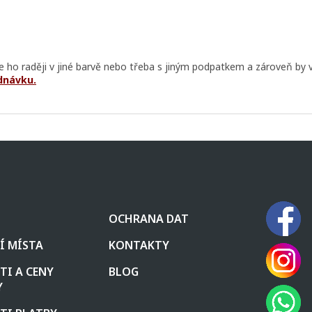
te ho raději v jiné barvě nebo třeba s jiným podpatkem a zároveň by 
dnávku.
OCHRANA DAT
Í MÍSTA
KONTAKTY
I A CENY
BLOG
Y