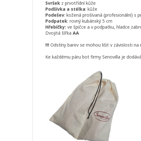
Svršek
z prvotřídní kůže
Podšívka a stélka
: kůže
Podešev
: kožená prošívaná (profesionální) s 
Podpatek
: rovný kubánský 5 cm
Hřebíčky:
ve špičce a v podpatku, hladce zab
Dvojitá šířka
AA
!!!
Odstíny barev se mohou lišit v závislosti na
Ke každému páru bot firmy Senovilla je dodáván