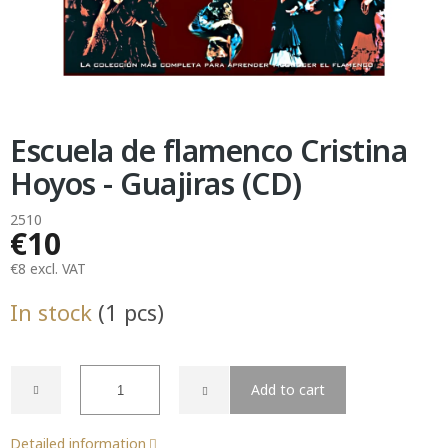
Escuela de flamenco Cristina
Hoyos - Guajiras (CD)
2510
€10
€8 excl. VAT
Measure
In stock
(1 pcs)
price:
Add to cart
Detailed information