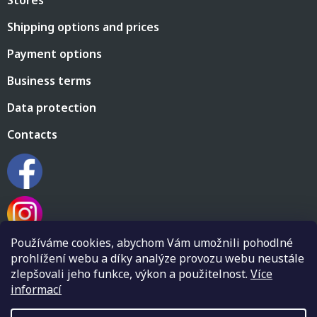
e
r
Shipping options and prices
Payment options
Business terms
Data protection
Contacts
Používáme cookies, abychom Vám umožnili pohodlné
prohlížení webu a díky analýze provozu webu neustále
zlepšovali jeho funkce, výkon a použitelnost.
Více
informací
Created by Shoptet