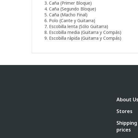
3. Caña (Primer Bloque)
4. Caña (Segundo Bloque)
5. Caña (Macho Final)
6. Polo (Cante y Guitarra)
7. Escobilla lenta (Sólo Guitarra)
8. Escobilla media (Guitarra y Compás)
9. Escobilla rápida (Guitarra y Compás)
F
o
o
t
e
About U
r
Stores
Shipping
prices