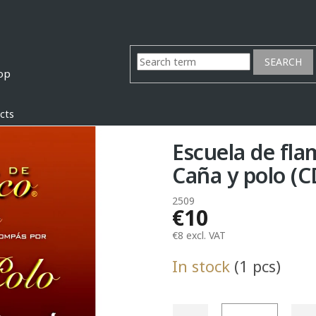
SEARCH
cts
Escuela de fla
Caña y polo (C
2509
€10
€8 excl. VAT
Measure
In stock
(1 pcs)
price: