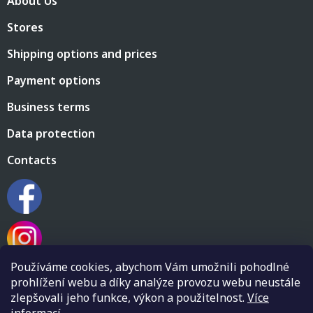
About Us
o
t
Stores
e
r
Shipping options and prices
Payment options
Business terms
Data protection
Contacts
Používáme cookies, abychom Vám umožnili pohodlné
prohlížení webu a díky analýze provozu webu neustále
zlepšovali jeho funkce, výkon a použitelnost.
Více