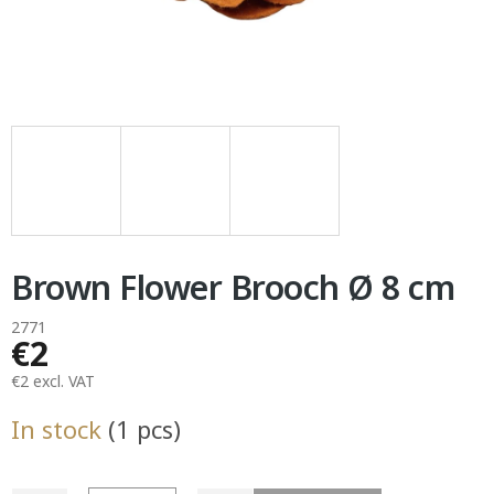
Brown Flower Brooch Ø 8 cm
2771
€2
€2 excl. VAT
Measure
In stock
(1 pcs)
price: