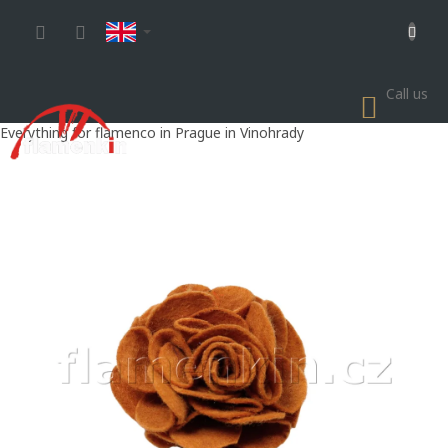
Skip
to
content
Call us
SHOP
CART
Everything for flamenco in Prague in Vinohrady