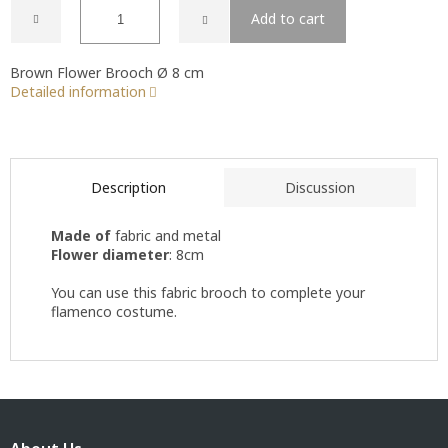
Add to cart
Brown Flower Brooch Ø 8 cm
Detailed information
Description
Discussion
Made of
fabric and metal
Flower diameter
: 8cm
You can use this fabric brooch to complete your
flamenco costume.
F
o