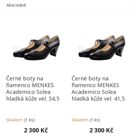
e
Abecedně
n
í
V
p
ý
r
p
o
i
d
s
u
p
k
r
t
o
ů
d
Černé boty na
Černé boty na
u
flamenco MENKES
flamenco MENKES
k
Academico Solea
Academico Solea
t
hladká kůže vel. 34,5
hladká kůže vel. 41,5
ů
Skladem
(1 ks)
Skladem
(1 ks)
2 300 Kč
2 300 Kč