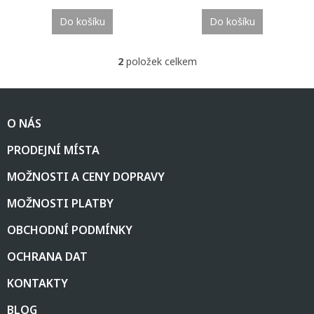
Do košíku
Do košíku
2
položek celkem
O
v
l
Z
á
á
d
O NÁS
p
a
a
c
PRODEJNÍ MÍSTA
t
í
í
p
MOŽNOSTI A CENY DOPRAVY
r
v
MOŽNOSTI PLATBY
k
y
OBCHODNÍ PODMÍNKY
v
ý
OCHRANA DAT
p
i
KONTAKTY
s
u
BLOG