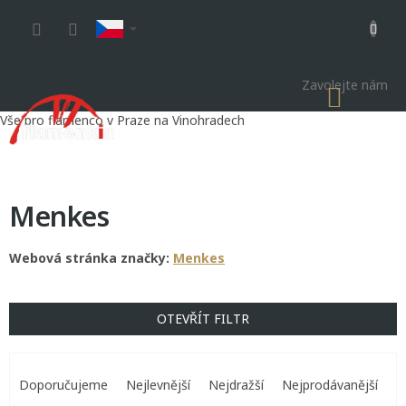
Přejít
na
obsah
Zavolejte nám
NÁKU
KOŠÍK
Vše pro flamenco v Praze na Vinohradech
Menkes
Webová stránka značky:
Menkes
OTEVŘÍT FILTR
Ř
a
Doporučujeme
Nejlevnější
Nejdražší
Nejprodávanější
z