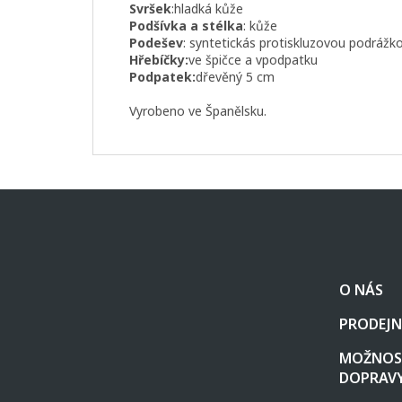
Svršek
:hladká kůže
Podšívka a stélka
: kůže
Podešev
: syntetickás protiskluzovou podrážk
Hřebíčky:
ve špičce a vpodpatku
Podpatek:
dřevěný 5 cm
Vyrobeno ve Španělsku.
Z
á
p
a
t
O NÁS
í
PRODEJN
MOŽNOST
DOPRAV