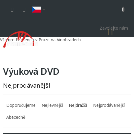
Přejít
na
obsah
Zavolejte nám
NÁKU
KOŠÍK
Vše pro flamenco v Praze na Vinohradech
Výuková DVD
Nejprodávanější
Ř
a
Doporučujeme
Nejlevnější
Nejdražší
Nejprodávanější
z
e
Abecedně
n
í