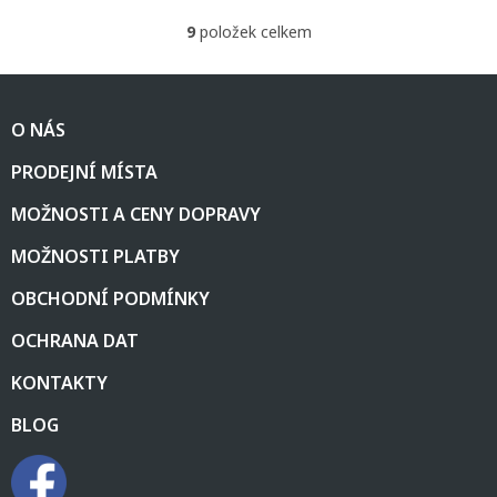
9
položek celkem
O
v
l
Z
á
á
d
O NÁS
p
a
a
c
PRODEJNÍ MÍSTA
t
í
í
p
MOŽNOSTI A CENY DOPRAVY
r
v
MOŽNOSTI PLATBY
k
y
OBCHODNÍ PODMÍNKY
v
ý
OCHRANA DAT
p
i
KONTAKTY
s
u
BLOG