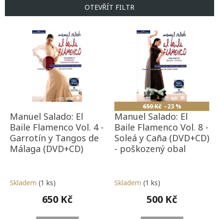
p
OTEVŘÍT FILTR
r
o
V
d
ý
u
p
k
i
t
s
ů
p
r
o
650 Kč
–23 %
d
Manuel Salado: El
Manuel Salado: El
u
Baile Flamenco Vol. 4 -
Baile Flamenco Vol. 8 -
k
Garrotín y Tangos de
Soleá y Caña (DVD+CD)
t
Málaga (DVD+CD)
- poškozený obal
ů
Skladem
(1 ks)
Skladem
(1 ks)
650 Kč
500 Kč