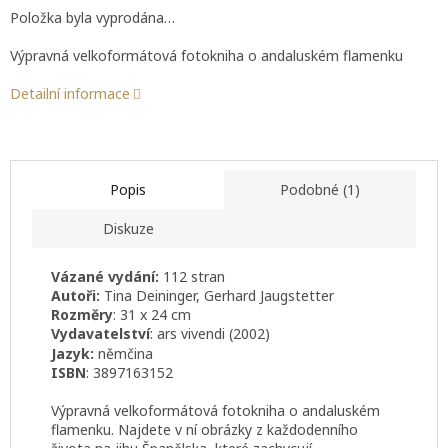
Položka byla vyprodána…
Výpravná velkoformátová fotokniha o andaluském f
lamenku
Detailní informace
Popis
Podobné (1)
Diskuze
Vázané vydání:
112 stran
Autoři:
Tina Deininger, Gerhard Jaugstetter
Rozměry
: 31 x 24 cm
Vydavatelství
: ars vivendi (2002)
Jazyk:
němčina
ISBN
: 3897163152
Výpravná velkoformátová fotokniha o andaluském
f
lamenku. Najdete v ní obrázky z každodenního