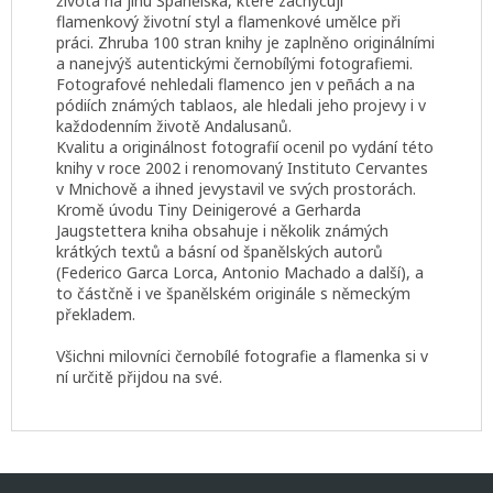
života na jihu Španělska, které zachycují
flamenkový
životní styl a
flamenkové umělce při
práci. Z
hruba 100 stran knihy je zaplněno originálními
a nanejvýš autentickými
černobílými fotografiemi.
Fotografové nehledali flamenco
jen v peñách a na
pódiích známých tablaos, ale hledali jeho projevy i v
každodenním životě Andalusanů.
Kvalitu a originálnost fotografií ocenil po vydání této
knihy v roce 2002 i
renomovaný Instituto Cervantes
v Mnichově a
ihned
je
vystavil
ve svých prostorách
.
Kromě úvodu Tiny Deinigerové a Gerharda
Jaugstettera k
niha obsahuje i několik známých
krátkých textů a básní od
španělských autorů
(Federico Garca Lorca, Antonio Machado a další), a
to částčně i ve španělském
originále s německým
překladem.
Všichni
milovníci černobílé fotografie a flamenka si v
ní určitě přijdou na své.
Z