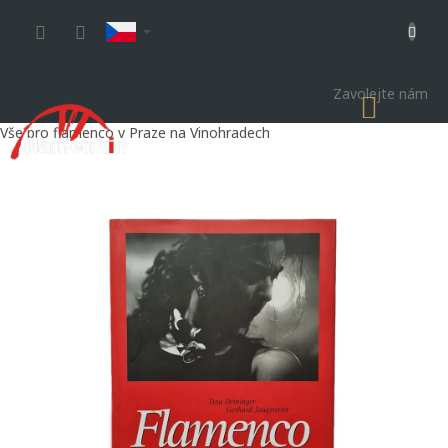
Přejít
na
obsah
Zavolejte nám
NÁKU
KOŠÍK
Vše pro flamenco v Praze na Vinohradech