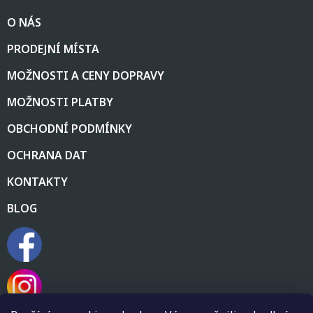
á
O NÁS
p
a
PRODEJNÍ MÍSTA
t
í
MOŽNOSTI A CENY DOPRAVY
MOŽNOSTI PLATBY
OBCHODNÍ PODMÍNKY
OCHRANA DAT
KONTAKTY
BLOG