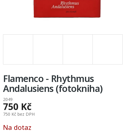
Flamenco - Rhythmus
Andalusiens (fotokniha)
2049
750 Kč
750 Kč bez DPH
Měrná
Na dotaz
cena: