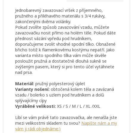
Jednobarevný zavazovací vršek z příjemného,
pružného a přiléhavého materiálu s 3/4 rukávy,
zakončenými dvěma volánky.
Pokud zvolíte způsob zavazování vzadu, můžete
zavazovačku nosit přímo na holém těle. Pokud dáte
přednost vázání vpředu pod hrudníkem,
doporučujeme zvolit vhodné spodní tílko. Obnažené
břicho totiž k flamenkovému kostýmu nepatří. Jako
varianta místo spodního tílka vám může skvěle
posloužit pružná a dostatečně dlouhá sukně se
zvýšeným pasem, který si pro tento účel vytáhnete
nad prsa.
Materiál
: pružný polyesterový úplet
Varianty nošení:
obtočená kolem těla a zavázaná
vzadu / bolerko s uzlem pod hrudníkem a dolů
splývajícímy cípy
Vyráběné velikosti:
XS / S / M / L / XL /XXL
Líbí se vám právě tato zavazovačka, ale nenašla jste
mezi velikostmi skladem tu svou?
Napište nám a my
vám ji rádi objednáme:)