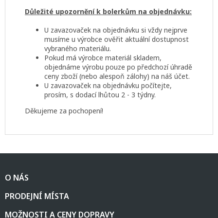
Důležité upozornění k bolerkům na objednávku:
U zavazovaček na objednávku si vždy nejprve
musíme u výrobce ověřit aktuální dostupnost
vybraného materiálu.
Pokud má výrobce materiál skladem,
objednáme výrobu pouze po předchozí úhradě
ceny zboží (nebo alespoň zálohy) na náš účet.
U zavazovaček na objednávku počítejte,
prosím, s dodací lhůtou 2 - 3 týdny.
Děkujeme za pochopení!
Z
á
O NÁS
p
a
PRODEJNÍ MÍSTA
t
í
MOŽNOSTI A CENY DOPRAVY