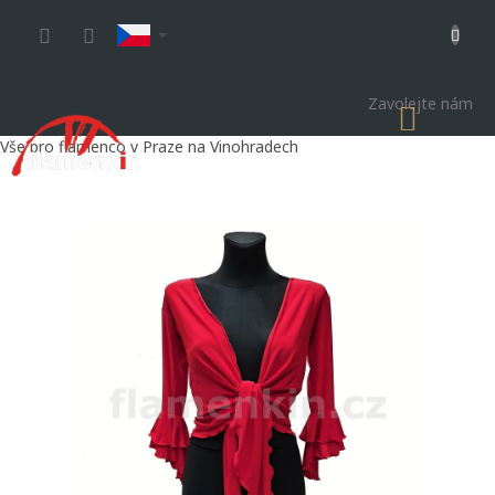
Přejít
na
obsah
Zavolejte nám
NÁKU
KOŠÍK
Vše pro flamenco v Praze na Vinohradech