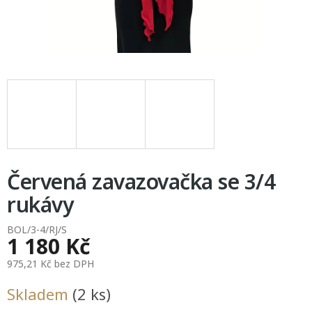
Červená zavazovačka se 3/4
rukávy
BOL/3-4/RJ/S
1 180 Kč
975,21 Kč bez DPH
Měrná
Skladem
(2 ks)
cena: