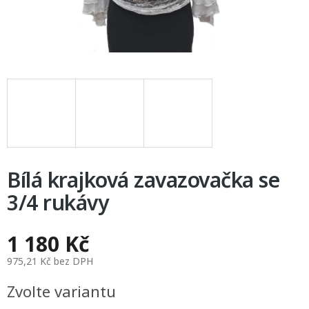
Bílá krajková zavazovačka se
3/4 rukávy
1 180 Kč
975,21 Kč bez DPH
Měrná
Zvolte variantu
cena: