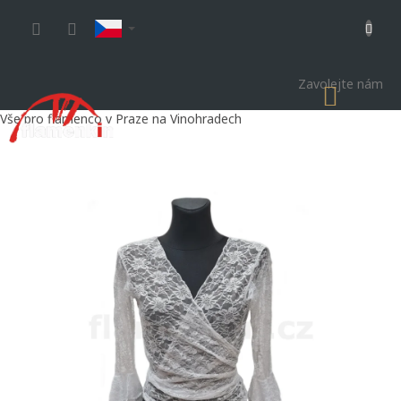
Přejít
na
obsah
Zavolejte nám
NÁKU
KOŠÍK
Vše pro flamenco v Praze na Vinohradech