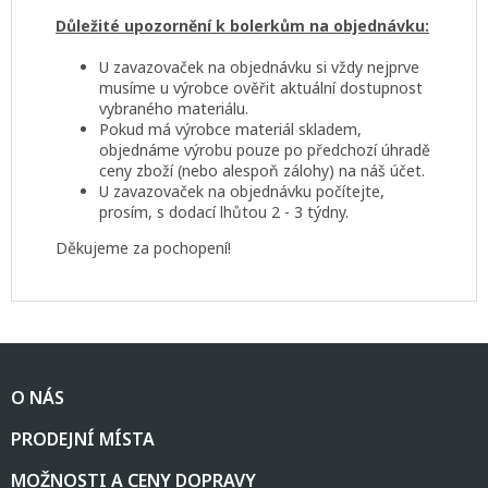
Důležité upozornění k bolerkům na objednávku:
U zavazovaček na objednávku si vždy nejprve
musíme u výrobce ověřit aktuální dostupnost
vybraného materiálu.
Pokud má výrobce materiál skladem,
objednáme výrobu pouze po předchozí úhradě
ceny zboží (nebo alespoň zálohy) na náš účet.
U zavazovaček na objednávku počítejte,
prosím, s dodací lhůtou 2 - 3 týdny.
Děkujeme za pochopení!
Z
á
O NÁS
p
a
PRODEJNÍ MÍSTA
t
í
MOŽNOSTI A CENY DOPRAVY