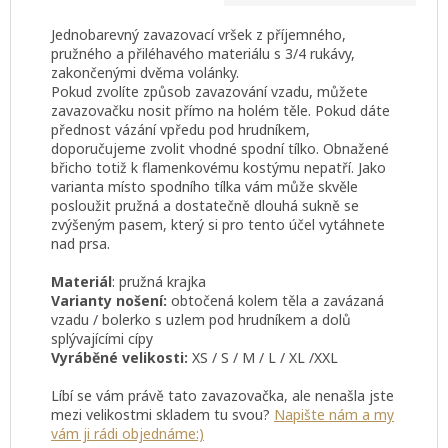
Jednobarevný zavazovací vršek z příjemného,
pružného a přiléhavého materiálu s 3/4 rukávy,
zakončenými dvěma volánky.
Pokud zvolíte způsob zavazování vzadu, můžete
zavazovačku nosit přímo na holém těle. Pokud dáte
přednost vázání vpředu pod hrudníkem,
doporučujeme zvolit vhodné spodní tílko. Obnažené
břicho totiž k flamenkovému kostýmu nepatří. Jako
varianta místo spodního tílka vám může skvěle
posloužit pružná a dostatečně dlouhá sukně se
zvýšeným pasem, který si pro tento účel vytáhnete
nad prsa.
Materiál
: pružná krajka
Varianty nošení:
obtočená kolem těla a zavázaná
vzadu / bolerko s uzlem pod hrudníkem a dolů
splývajícími cípy
Vyráběné velikosti:
XS / S / M / L / XL /XXL
Líbí se vám právě tato zavazovačka, ale nenašla jste
mezi velikostmi skladem tu svou?
Napište nám a my
vám ji rádi objednáme:)