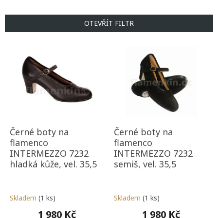
í
p
OTEVŘÍT FILTR
r
o
V
d
ý
u
p
k
i
t
s
ů
p
r
o
d
Černé boty na
Černé boty na
u
flamenco
flamenco
k
INTERMEZZO 7232
INTERMEZZO 7232
t
hladká kůže, vel. 35,5
semiš, vel. 35,5
ů
Skladem
(1 ks)
Skladem
(1 ks)
1 980 Kč
1 980 Kč