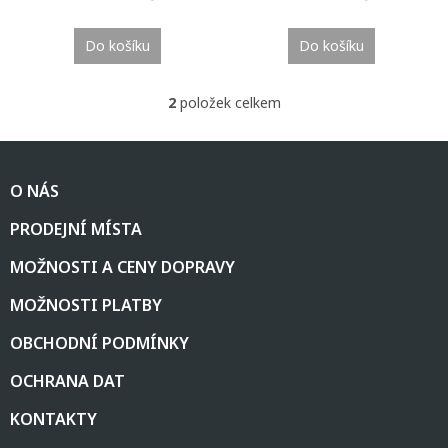
Do košíku
Do košíku
2
položek celkem
O
v
l
Z
á
á
d
O NÁS
p
a
a
c
PRODEJNÍ MÍSTA
t
í
í
p
MOŽNOSTI A CENY DOPRAVY
r
v
MOŽNOSTI PLATBY
k
y
OBCHODNÍ PODMÍNKY
v
ý
OCHRANA DAT
p
i
KONTAKTY
s