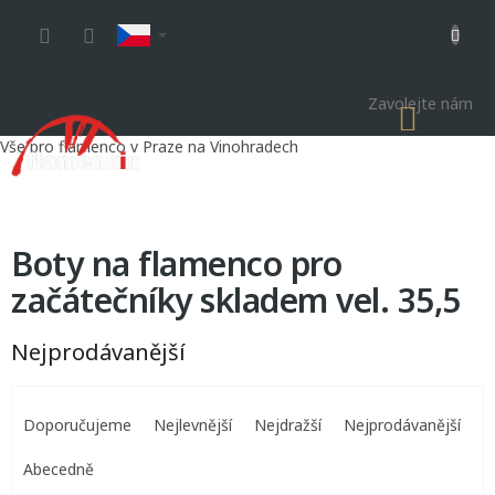
Přejít
na
obsah
Zavolejte nám
NÁKU
KOŠÍK
Vše pro flamenco v Praze na Vinohradech
Boty na flamenco pro
začátečníky skladem vel. 35,5
Nejprodávanější
Ř
a
Doporučujeme
Nejlevnější
Nejdražší
Nejprodávanější
z
e
Abecedně
n