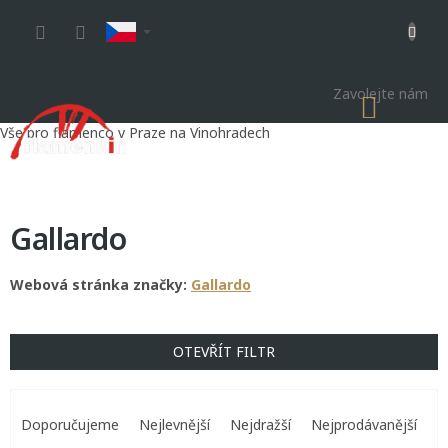
Přejít
na
obsah
Zavolejte nám
NÁKU
KOŠÍK
Vše pro flamenco v Praze na Vinohradech
Gallardo
Webová stránka značky:
Gallardo
OTEVŘÍT FILTR
Ř
a
Doporučujeme
Nejlevnější
Nejdražší
Nejprodávanější
z