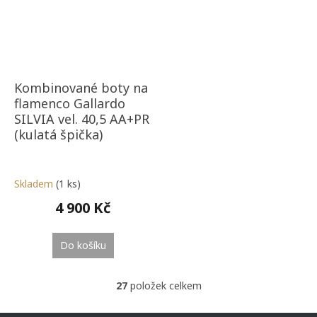
Kombinované boty na
flamenco Gallardo
SILVIA vel. 40,5 AA+PR
(kulatá špička)
Skladem
(1 ks)
4 900 Kč
Do košíku
27
položek celkem
O
v