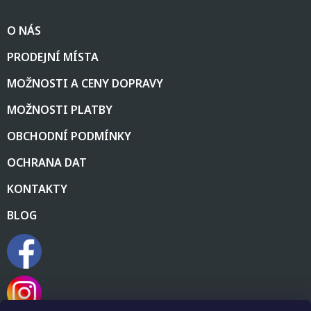
l
Z
á
á
d
O NÁS
p
a
a
c
PRODEJNÍ MÍSTA
t
í
í
p
MOŽNOSTI A CENY DOPRAVY
r
v
MOŽNOSTI PLATBY
k
y
OBCHODNÍ PODMÍNKY
v
ý
OCHRANA DAT
p
i
KONTAKTY
s
u
BLOG