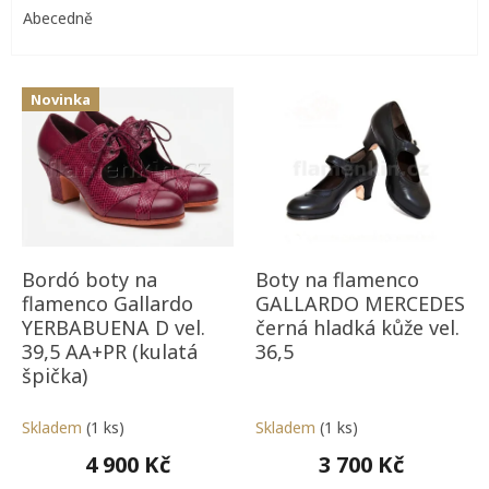
e
Abecedně
n
í
V
p
Novinka
ý
r
p
o
i
d
s
u
p
k
r
t
o
ů
d
Bordó boty na
Boty na flamenco
u
flamenco Gallardo
GALLARDO MERCEDES
k
YERBABUENA D vel.
černá hladká kůže vel.
t
39,5 AA+PR (kulatá
36,5
ů
špička)
Skladem
(1 ks)
Skladem
(1 ks)
4 900 Kč
3 700 Kč