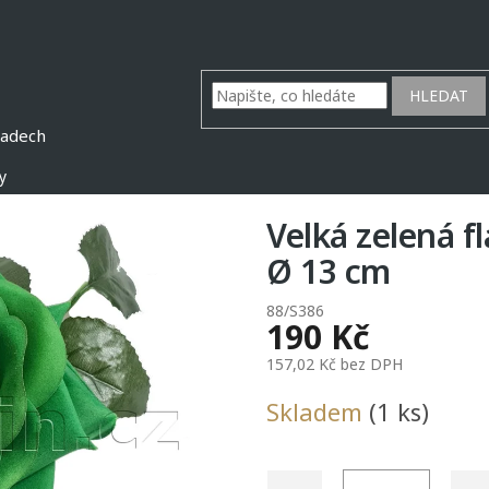
HLEDAT
y
Velká zelená f
Ø 13 cm
88/S386
190 Kč
157,02 Kč bez DPH
Měrná
Skladem
(1 ks)
cena: