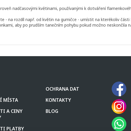
 zároveň nadčasovými květinami, používanými k dotváření flamenkové
 na rozdíl např. od květin na gumičce - umístit na kterékoliv části 
ponkami, aby po prudším tanečním pohybu pokud možno neskončila n
OCHRANA DAT
Í MÍSTA
KONTAKTY
I A CENY
BLOG
Y
TI PLATBY