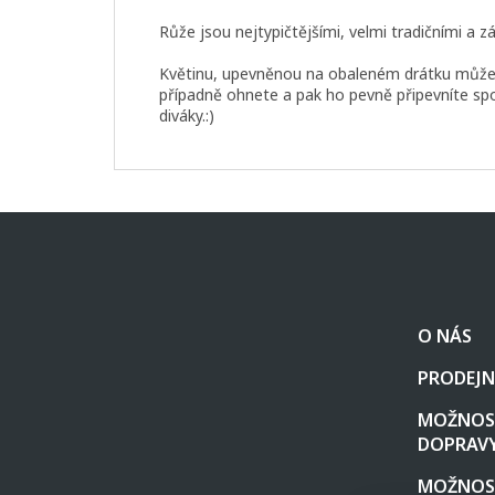
Růže jsou nejtypičtějšími, velmi tradičními a
Květinu, upevněnou na obaleném drátku můžete -
případně ohnete a pak ho pevně připevníte s
diváky.:)
Z
á
p
a
t
O NÁS
í
PRODEJN
MOŽNOST
DOPRAV
MOŽNOS