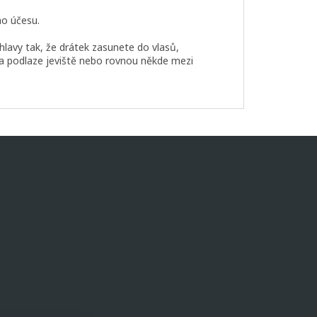
ho účesu.
hlavy tak, že drátek zasunete do vlasů,
a podlaze jeviště nebo rovnou někde mezi