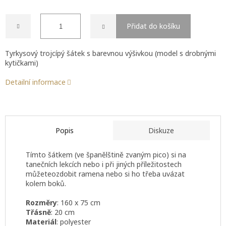
Přidat do košíku
Tyrkysový trojcípý šátek s barevnou výšivkou (model s drobnými
kytičkami)
Detailní informace
Popis
Diskuze
Tímto šátkem (ve španělštině zvaným pico) si na
tanečních lekcích nebo i při jiných příležitostech
můžeteozdobit ramena nebo si ho třeba uvázat
kolem boků.
Rozměry
: 160 x 75 cm
Třásně
: 20 cm
Materiál
: polyester