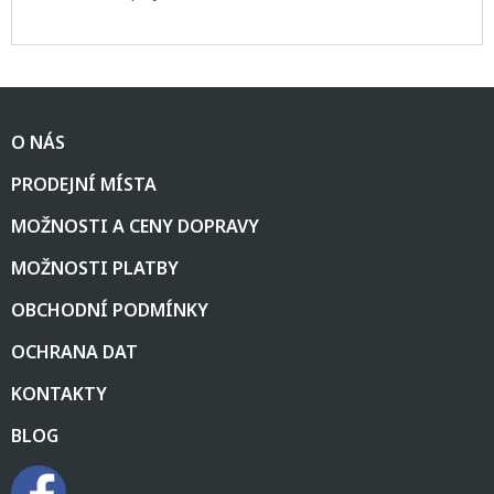
Z
á
O NÁS
p
a
PRODEJNÍ MÍSTA
t
í
MOŽNOSTI A CENY DOPRAVY
MOŽNOSTI PLATBY
OBCHODNÍ PODMÍNKY
OCHRANA DAT
KONTAKTY
BLOG