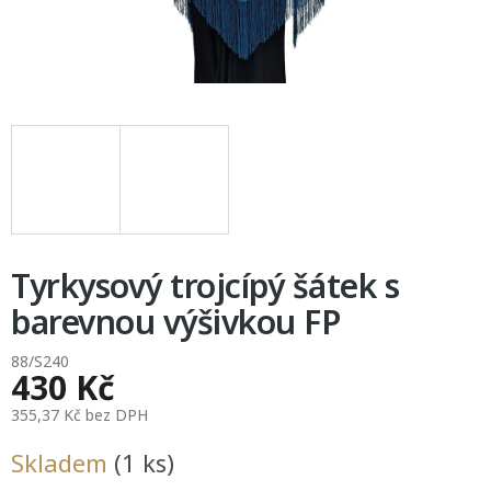
Tyrkysový trojcípý šátek s
barevnou výšivkou FP
88/S240
430 Kč
355,37 Kč bez DPH
Měrná
Skladem
(1 ks)
cena: