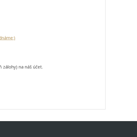
ednáme:)
 zálohy) na náš účet.