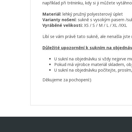
například při tréninku, kdy si ji můžete vytáhn
Materiál
: lehký pružný polyesterový úplet
Varianty nošení:
sukně s vysokým pasem /su
Vyráběné velikosti:
XS / S / M / L / XL /XXL
Líbí se vám právě tato sukně, ale nenašla jst
Důležité upozornění k sukním na objedná
U sukní na objednávku si vždy nejprve m
Pokud má výrobce materiál skladem, obj
U sukní na objednávku počítejte, prosím,
Děkujeme za pochopení:)
Z
á