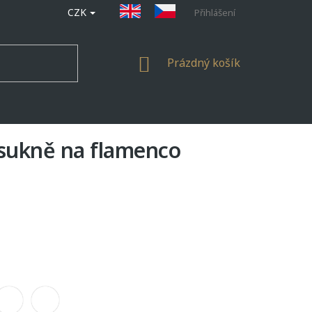
CZK
Přihlášení
NÁKUPNÍ
Prázdný košík
KOŠÍK
sukně na flamenco