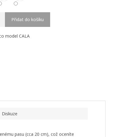
Přidat do košíku
nco model CALA
Diskuze
zvýšenému pasu (cca 20 cm), což oceníte