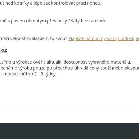
out nad kotníky a lépe tak kontrolovat práci nohou.
kně s pasem ohrnutým přes boky / šaty bez ramínek
e mezi velikostmi skladem tu svou?
Napište nám a my vám ji rádi obj
vku:
usíme u výrobce ověřit aktuální dostupnost vybraného materiálu.
ednáme výrobu pouze po předchozí úhradě ceny zboží (nebo alespoň
 s dodací lhůtou 2 - 3 týdny.