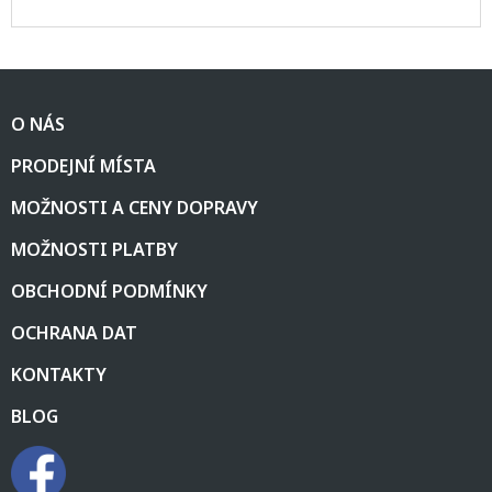
Z
á
O NÁS
p
a
PRODEJNÍ MÍSTA
t
í
MOŽNOSTI A CENY DOPRAVY
MOŽNOSTI PLATBY
OBCHODNÍ PODMÍNKY
OCHRANA DAT
KONTAKTY
BLOG