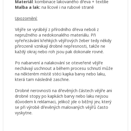
Materiál
: kombinace lakovaného dřeva + textilie
Malba a lak:
na lícové i na rubové straně
Upozornění:
Vějíře se vyrábějí z přírodního dřeva neboli z
nepružného a nedokonalého materiálu. Při
vyřeřezávání křehkých vějířových žeber tedy někdy
přirozeně vznikají drobné nepřesnosti, takže ne
každý okraj nebo roh jsou pak dokonale rovné.
Po nabarvení a nalakování se oteveřené vějíře
nechávají uschnout a během procesu schnutí může
na některém místě stéci kapka barvy nebo laku,
která tam následně zaschne.
Drobné nerovnosti na dřevěných částech vějíře ani
drobné stopy po kapkách barvy nebo laku nejsou
důvodem k reklamaci, jelikož jde o běžný jev, který
se při výrobě dřevěných malovaných vějířů často
vyskytne.