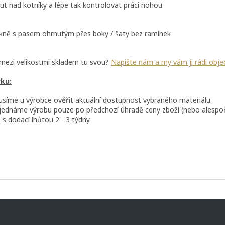
out nad kotníky a lépe tak kontrolovat práci nohou.
kně s pasem ohrnutým přes boky / šaty bez ramínek
e mezi velikostmi skladem tu svou?
Napište nám a my vám ji rádi obj
vku:
usíme u výrobce ověřit aktuální dostupnost vybraného materiálu.
ednáme výrobu pouze po předchozí úhradě ceny zboží (nebo alespoň
 s dodací lhůtou 2 - 3 týdny.