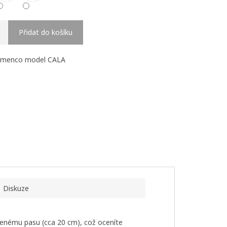
Přidat do košíku
flamenco model CALA
Diskuze
zvýšenému pasu (cca 20 cm), což oceníte