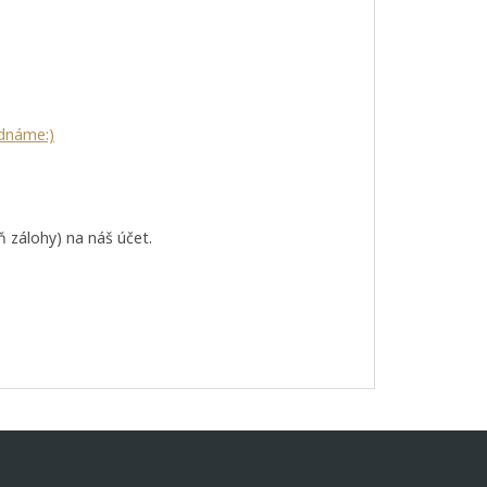
ednáme:)
 zálohy) na náš účet.