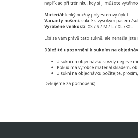
například při tréninku, kdy si ji můžete vytáhn
Materiál
: lehký pružný polyesterový úplet
Varianty nošení:
sukně s vysokým pasem /su
Vyráběné velikosti:
XS / S / M / L / XL /XXL
Líbí se vám právě tato sukně, ale nenašla jst
Důležité upozornění k sukním na objedná
U sukní na objednávku si vždy nejprve m
Pokud má výrobce materiál skladem, obj
U sukní na objednávku počítejte, prosím,
Děkujeme za pochopení:)
Z
á