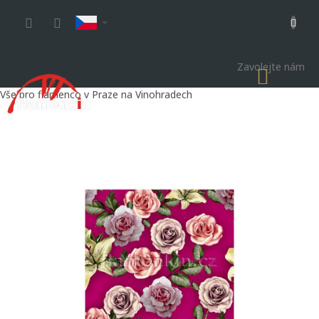
Přejít
na
obsah
Zavolejte nám
NÁKU
KOŠÍK
Vše pro flamenco v Praze na Vinohradech