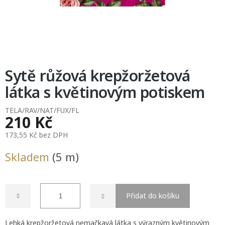
Sytě růžová krepžoržetová
látka s květinovým potiskem
TELA/RAV/NAT/FUX/FL
210 Kč
173,55 Kč bez DPH
Měrná
Skladem
(5 m)
cena:
Přidat do košíku
Lehká krepžoržetová nemačkavá látka s výrazným květinovým