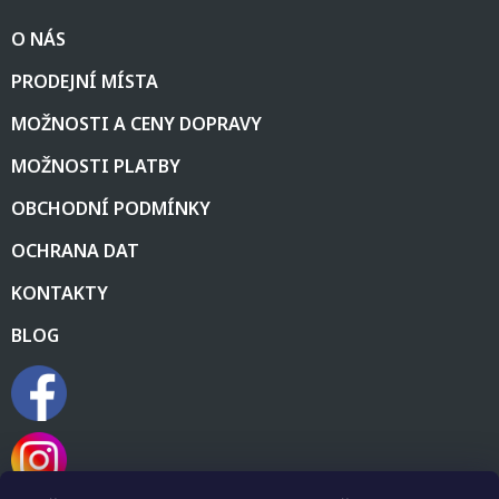
á
O NÁS
p
a
PRODEJNÍ MÍSTA
t
í
MOŽNOSTI A CENY DOPRAVY
MOŽNOSTI PLATBY
OBCHODNÍ PODMÍNKY
OCHRANA DAT
KONTAKTY
BLOG