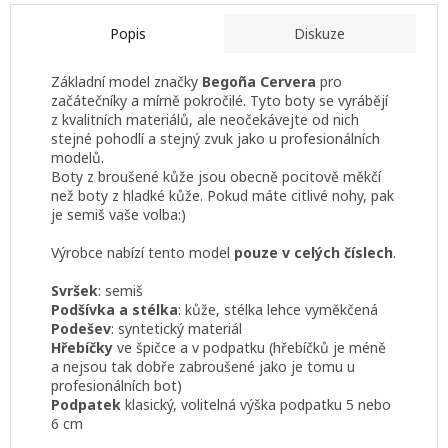
Popis
Diskuze
Základní model značky
Begoña Cervera
pro
začátečníky a mírně pokročilé. Tyto boty se vyrábějí
z kvalitních materiálů, ale neočekávejte od nich
stejné pohodlí a stejný zvuk jako u profesionálních
modelů.
Boty z broušené kůže jsou obecně pocitově měkčí
než boty z hladké kůže. Pokud máte citlivé nohy, pak
je semiš vaše volba:)
Výrobce nabízí tento model
pouze v celých číslech
.
Svršek
: semiš
Podšívka a stélka
: kůže, stélka lehce vyměkčená
Podešev
: syntetický materiál
Hřebíčky
ve špičce a v podpatku (hřebíčků je méně
a nejsou tak dobře zabroušené jako je tomu u
profesionálních bot)
Podpatek
klasický, volitelná výška podpatku 5 nebo
6 cm