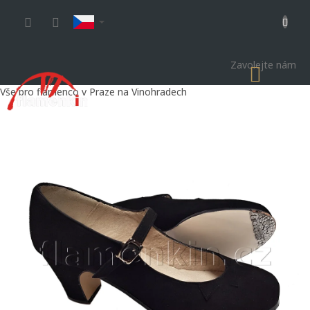
Přejít
na
obsah
Zavolejte nám
NÁKU
KOŠÍK
Vše pro flamenco v Praze na Vinohradech