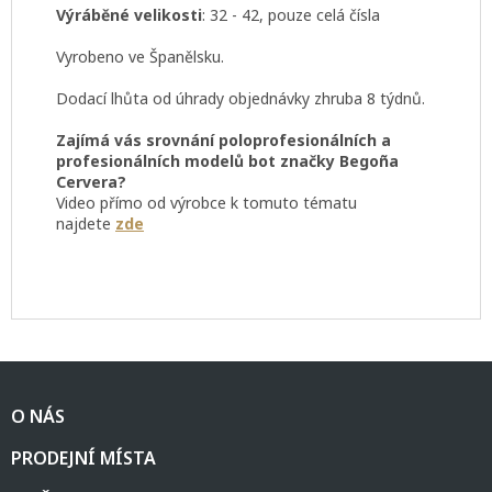
Výráběné
velikosti
: 32 - 42, pouze celá čísla
Vyrobeno ve Španělsku.
Dodací lhůta od úhrady objednávky zhruba 8 týdnů.
Zajímá vás srovnání poloprofesionálních a
profesionálních modelů bot značky Begoña
Cervera?
Video přímo od výrobce k tomuto tématu
najdete
zde
Z
á
O NÁS
p
a
PRODEJNÍ MÍSTA
t