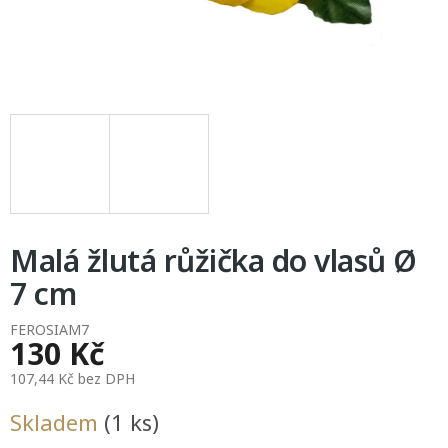
Malá žlutá růžička do vlasů Ø
7 cm
FEROSIAM7
130 Kč
107,44 Kč bez DPH
Měrná
Skladem
(1 ks)
cena: