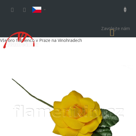
Přejít
na
obsah
Zavolejte nám
NÁKU
KOŠÍK
Vše pro flamenco v Praze na Vinohradech