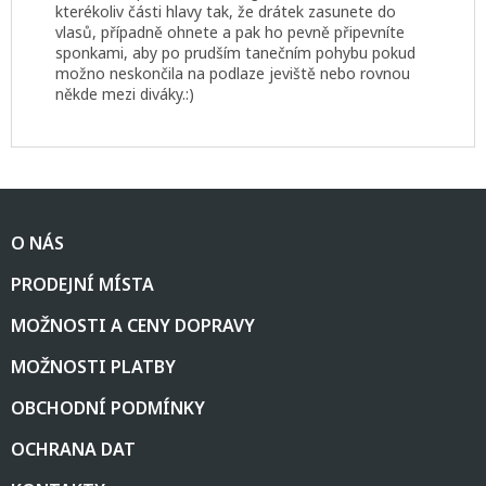
kterékoliv části hlavy tak, že drátek zasunete do
vlasů, případně ohnete a pak ho pevně připevníte
sponkami, aby po prudším tanečním pohybu pokud
možno neskončila na podlaze jeviště nebo rovnou
někde mezi diváky.:)
Z
á
O NÁS
p
a
PRODEJNÍ MÍSTA
t
í
MOŽNOSTI A CENY DOPRAVY
MOŽNOSTI PLATBY
OBCHODNÍ PODMÍNKY
OCHRANA DAT