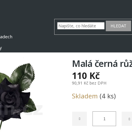
HLEDAT
y
Malá černá růž
110 Kč
90,91 Kč bez DPH
Měrná
Skladem
(4 ks)
cena: