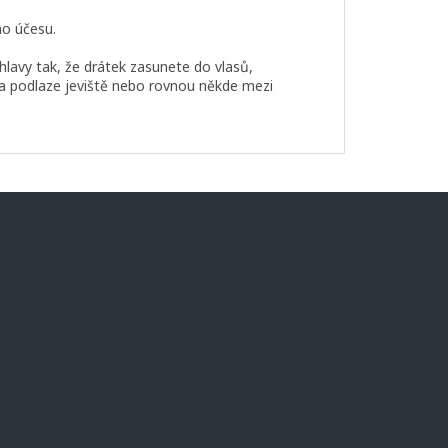
ho účesu.
hlavy tak, že drátek zasunete do vlasů,
a podlaze jeviště nebo rovnou někde mezi