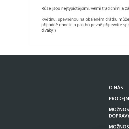
Růže jsou nejtypičtějšími, velmi tradičními a
Květinu, upevněnou na obaleném drátku můžete -
případně ohnete a pak ho pevně připevníte s
diváky.:)
Z
á
p
a
t
O NÁS
í
PRODEJN
MOŽNOST
DOPRAV
MOŽNOS