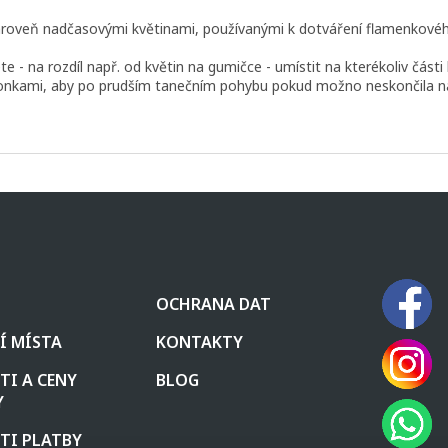
 zároveň nadčasovými květinami, používanými k dotváření flamenkové
 na rozdíl např. od květin na gumičce - umístit na kterékoliv části 
ponkami, aby po prudším tanečním pohybu pokud možno neskončila n
OCHRANA DAT
Í MÍSTA
KONTAKTY
I A CENY
BLOG
Y
TI PLATBY