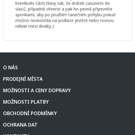
kterékoliv části hlavy tak, že drátek zasunete do
vlasů, případně ohnete a pak ho pevně připevníte
sponkami, aby po prudším tanečním pohybu pokud
možno neskončila na podlaze jeviště nebo rovnou
někde mezi diváky.:)
Z
á
O NÁS
p
a
PRODEJNÍ MÍSTA
t
í
MOŽNOSTI A CENY DOPRAVY
MOŽNOSTI PLATBY
OBCHODNÍ PODMÍNKY
OCHRANA DAT