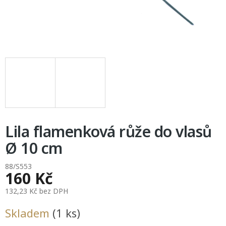
Lila flamenková růže do vlasů
Ø 10 cm
88/S553
160 Kč
132,23 Kč bez DPH
Měrná
Skladem
(1 ks)
cena: