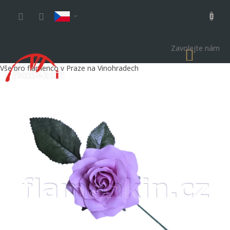
Přejít
na
obsah
Zavolejte nám
NÁKU
KOŠÍK
Vše pro flamenco v Praze na Vinohradech