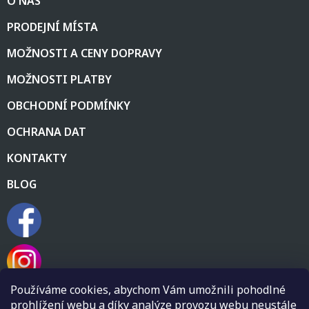
O NÁS
p
a
PRODEJNÍ MÍSTA
t
í
MOŽNOSTI A CENY DOPRAVY
MOŽNOSTI PLATBY
OBCHODNÍ PODMÍNKY
OCHRANA DAT
KONTAKTY
BLOG
Používáme cookies, abychom Vám umožnili pohodlné
prohlížení webu a díky analýze provozu webu neustále