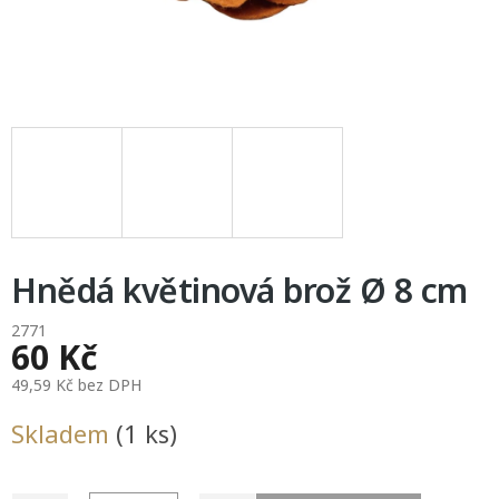
Hnědá květinová brož Ø 8 cm
2771
60 Kč
49,59 Kč bez DPH
Měrná
Skladem
(1 ks)
cena: