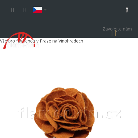
Přejít
na
obsah
Zavolejte nám
NÁKU
KOŠÍK
Vše pro flamenco v Praze na Vinohradech