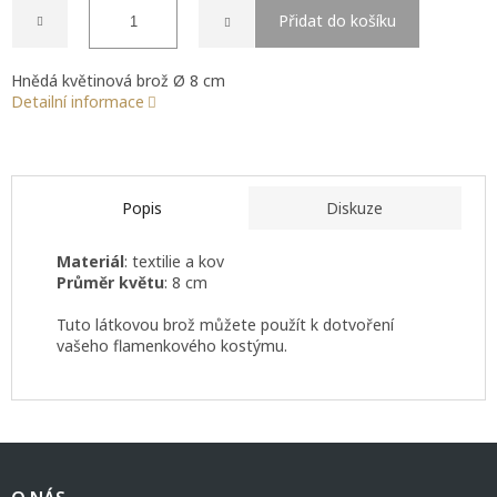
Přidat do košíku
Hnědá květinová brož Ø 8 cm
Detailní informace
Popis
Diskuze
Materiál
: textilie a kov
Průměr květu
: 8 cm
Tuto látkovou brož můžete použít k dotvoření
vašeho flamenkového kostýmu.
Z
á