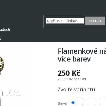
HLEDAT
y
Flamenkové náu
více barev
250 Kč
206,61 Kč bez DPH
Měrná
Zvolte variantu
cena:
Barva