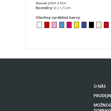
plast a kov
Materiál:
Rozměry:
6 x 1,5 cm
Všechny vyráběné barvy:
Z
á
p
a
t
O NÁS
í
PRODEJN
MOŽNOST
DOPRAV