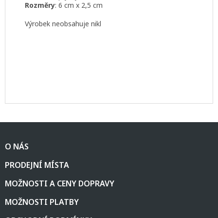
Rozměry
: 6 cm x 2,5 cm
Výrobek neobsahuje nikl
Z
á
O NÁS
p
a
PRODEJNÍ MÍSTA
t
í
MOŽNOSTI A CENY DOPRAVY
MOŽNOSTI PLATBY