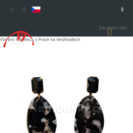
Přejít
na
obsah
Zavolejte nám
NÁKU
KOŠÍK
Vše pro flamenco v Praze na Vinohradech