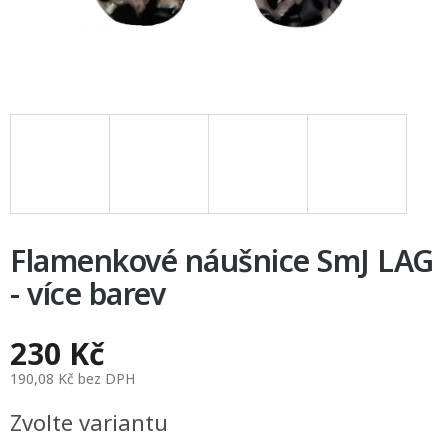
Flamenkové náušnice SmJ LAG
- více barev
230 Kč
190,08 Kč bez DPH
Měrná
Zvolte variantu
cena: