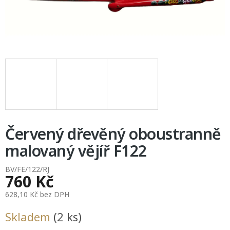
Červený dřevěný oboustranně
malovaný vějíř F122
BV/FE/122/RJ
760 Kč
628,10 Kč bez DPH
Měrná
Skladem
(2 ks)
cena: