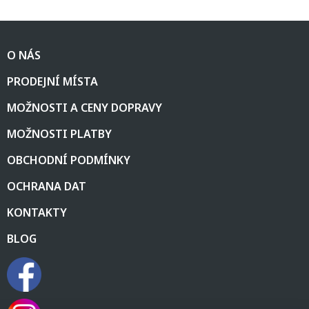
Z
á
O NÁS
p
a
PRODEJNÍ MÍSTA
t
í
MOŽNOSTI A CENY DOPRAVY
MOŽNOSTI PLATBY
OBCHODNÍ PODMÍNKY
OCHRANA DAT
KONTAKTY
BLOG