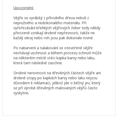
Upozornění:
Vějíře se vyrábějí z přírodního dřeva neboli z
nepružného a nedokonalého materiálu. Při
vyřeřezávání křehkých vějířových žeber tedy někdy
přirozeně vznikají drobné nepřesnosti, takže ne
každý okraj nebo roh jsou pak dokonale rovné.
Po nabarvení a nalakování se oteveřené vějíře
nechávají uschnout a během procesu schnutí může
na některém místě stéci kapka barvy nebo laku,
která tam následně zaschne.
Drobné nerovnosti na dřevěných částech vějíře ani
drobné stopy po kapkách barvy nebo laku nejsou
důvodem k reklamaci, jelikož jde o běžný jev, který
se při výrobě dřevěných malovaných vějířů často
vyskytne.