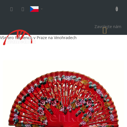
Přejít
na
obsah
Zavolejte nám
NÁKU
KOŠÍK
Vše pro flamenco v Praze na Vinohradech