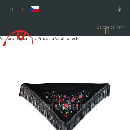
Přejít
na
obsah
Zavolejte nám
NÁKU
KOŠÍK
Vše pro flamenco v Praze na Vinohradech