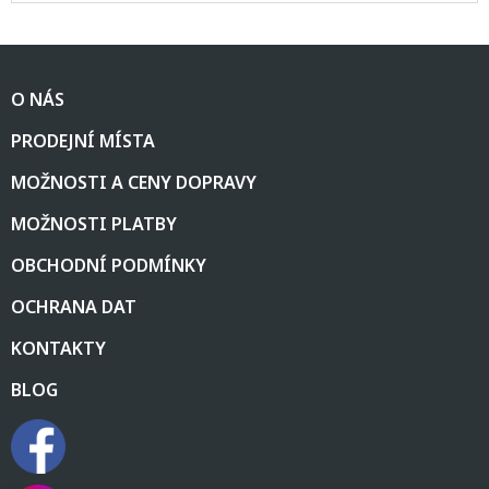
Z
á
O NÁS
p
a
PRODEJNÍ MÍSTA
t
í
MOŽNOSTI A CENY DOPRAVY
MOŽNOSTI PLATBY
OBCHODNÍ PODMÍNKY
OCHRANA DAT
KONTAKTY
BLOG