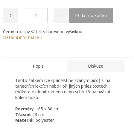
Přidat do košíku
Černý trojcípý šátek s barevnou výšivkou
Detailní informace
Popis
Diskuze
Tímto šátkem (ve španělštině zvaným pico) si na
tanečních lekcích nebo i při jiných příležitostech
můžete ozdobit ramena nebo si ho třeba uvázat
kolem boků.
Rozměry
: 165 x 80 cm
Třásně
: 23 cm
Materiál
: polyester