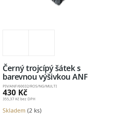
Černý trojcípý šátek s
barevnou výšivkou ANF
PIV/ANF/60032/ROS/NG/MULTI
430 Kč
355,37 Kč bez DPH
Měrná
Skladem
(2 ks)
cena: