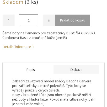
Skladem
(2 ks)
cena:
Přidat do košíku
Černé boty na flamenco pro začátečníky BEGOÑA CERVERA
Cordonera Basic z broušené kůže (semiš)
Detailní informace
Popis
Diskuze
Základní zavazovací model značky Begoña Cervera
pro začátečníky a mírně pokročilé. Tyto boty se
vyrábějí pouze v celých číslech.
Boty z broušené kůže jsou obecně pocitově měkčí
než boty z hladké kůže. Pokud máte citlivé nohy, pak
je semiš vaše volba:)