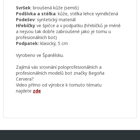
Svršek
:
broušená kůže (semiš)
Podšívka a stélka
: kůže, stélka lehce vyměkčená
Podešev
: syntetický materiál
Hřebíčky
ve špičce a v podpatku (hřebíčků je méně
a nejsou tak dobře zabroušené jako je tomu u
profesionálních bot)
Podpatek:
klasický, 5 cm
Vyrobeno ve Španělsku.
Zajímá vás srovnání poloprofesionálních a
profesionálních modelů bot značky Begoña
Cervera?
Video přímo od výrobce k tomuto tématu
najdete
zde
Z
á