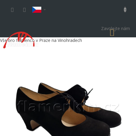
Přejít
na
obsah
Zavolejte nám
NÁKU
KOŠÍK
Vše pro flamenco v Praze na Vinohradech