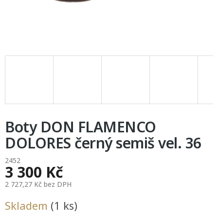
Boty DON FLAMENCO
DOLORES černý semiš vel. 36
2452
3 300 Kč
2 727,27 Kč bez DPH
Měrná
Skladem
(1 ks)
cena: