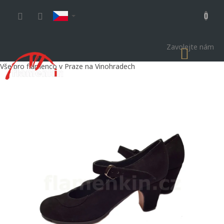
Přejít
na
obsah
Zavolejte nám
NÁKU
KOŠÍK
Vše pro flamenco v Praze na Vinohradech