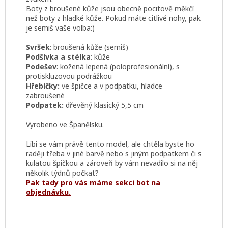
Boty z broušené kůže jsou obecně pocitově měkčí
než boty z hladké kůže. Pokud máte citlivé nohy, pak
je semiš vaše volba:)
Svršek
:
broušená kůže (semiš)
Podšívka a stélka
: kůže
Podešev
: kožená lepená (poloprofesionální), s
protiskluzovou podrážkou
Hřebíčky:
ve špičce a v podpatku, hladce
zabroušené
Podpatek:
dřevěný klasický 5,5 cm
Vyrobeno ve Španělsku.
Líbí se vám právě tento model, ale chtěla byste ho
raději třeba v jiné barvě nebo s jiným podpatkem či s
kulatou špičkou a zároveň by vám nevadilo si na něj
několik týdnů počkat?
Pak tady pro vás máme sekci bot na
objednávku.