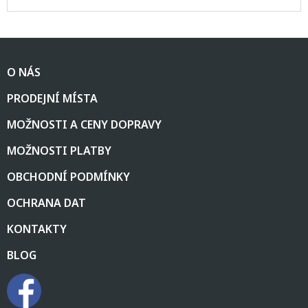
Z
á
O NÁS
p
a
PRODEJNÍ MÍSTA
t
í
MOŽNOSTI A CENY DOPRAVY
MOŽNOSTI PLATBY
OBCHODNÍ PODMÍNKY
OCHRANA DAT
KONTAKTY
BLOG