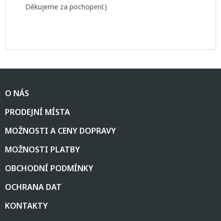
Děkujeme za pochopení:)
Z
á
O NÁS
p
a
PRODEJNÍ MÍSTA
t
í
MOŽNOSTI A CENY DOPRAVY
MOŽNOSTI PLATBY
OBCHODNÍ PODMÍNKY
OCHRANA DAT
KONTAKTY