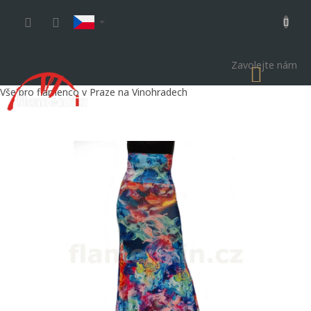
Přejít
na
obsah
Zavolejte nám
NÁKU
KOŠÍK
Vše pro flamenco v Praze na Vinohradech