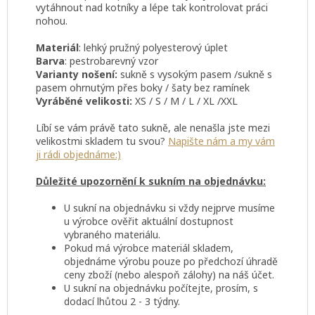
vytáhnout nad kotníky a lépe tak kontrolovat práci
nohou.
Materiál
: lehký pružný polyesterový úplet
Barva
:
pestrobarevný vzor
Varianty nošení:
sukně s vysokým pasem /sukně s
pasem ohrnutým přes boky / šaty bez ramínek
Vyráběné velikosti:
XS / S / M / L / XL /XXL
Líbí se vám právě tato sukně, ale nenašla jste mezi
velikostmi skladem tu svou?
Napište nám a my vám
ji rádi objednáme:)
Důležité upozornění k sukním na objednávku:
U sukní na objednávku si vždy nejprve musíme
u výrobce ověřit aktuální dostupnost
vybraného materiálu.
Pokud má výrobce materiál skladem,
objednáme výrobu pouze po předchozí úhradě
ceny zboží (nebo alespoň zálohy) na náš účet.
U sukní na objednávku počítejte, prosím, s
dodací lhůtou 2 - 3 týdny.