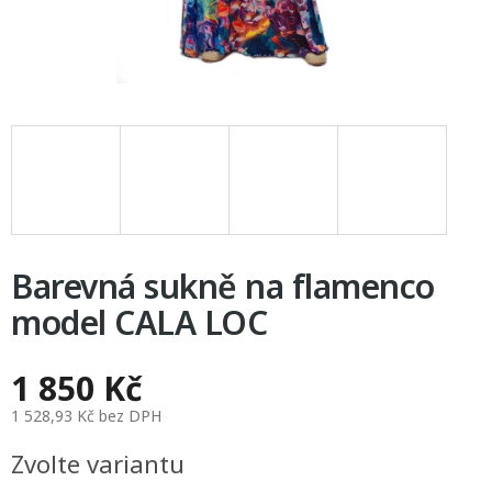
Barevná sukně na flamenco
model CALA LOC
1 850 Kč
1 528,93 Kč bez DPH
Měrná
Zvolte variantu
cena: